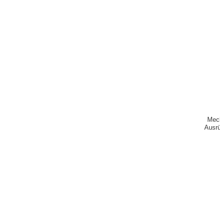
Mec
Ausrü