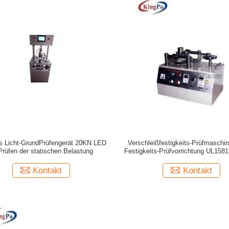
es Licht-GrundPrüfengerät 20KN LED
Verschleißfestigkeits-Prüfmaschi
 Prüfen der statischen Belastung
Festigkeits-Prüfvorrichtung UL158
Kontakt
Kontakt