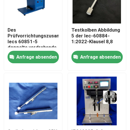
Des
Testkolben Abbildung
Prüfvorrichtungszusammenbruchspannungsprüfers
5 der Iec-60884-
Iecs 60851-5
1:2022-Klausel 8,8
doppelte verdrehende
zusätzliche
Anfrage absenden
Anfrage absenden
Ausrüstung
Haus
Produkte
Über uns