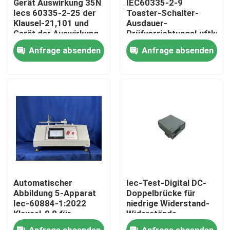
Gerät Auswirkung 35N
IEC60335-2-9
Iecs 60335-2-25 der
Toaster-Schalter-
Klausel-21,101 und
Ausdauer-
Fabrik-Ausflug
Gerät der Auswirkung
PrüfvorrichtungsLuftkühl
65N für Mikrowellen-
der Klausel-19,101
Anfrage absenden
Anfrage absenden
Tür-Versammlungs-
Qualitätskontrolle
Test
Treten Sie mit uns in Verbindung
Fordern Sie ein Zitat
Iec-Prüfengerät
Automatischer
Iec-Test-Digital DC-
Medizinisches Prüfengerät
Abbildung 5-Apparat
Doppelbrücke für
Iec-60884-1:2022
niedrige Widerstand-
Klausel-8,8 für
Widerstände
Haltbarkeit der
Eintritt-Schutz-Prüfengerät
Anfrage absenden
Anfrage absenden