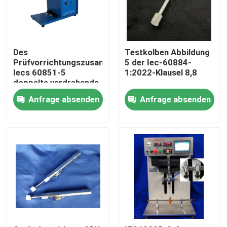
Des
Testkolben Abbildung
Prüfvorrichtungszusammenbruchspannungsprüfers
5 der Iec-60884-
Iecs 60851-5
1:2022-Klausel 8,8
doppelte verdrehende
zusätzliche
Anfrage absenden
Anfrage absenden
Ausrüstung
Haus
Produkte
Über uns