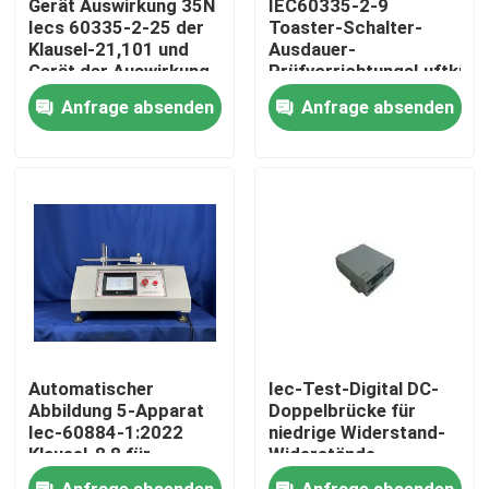
Gerät Auswirkung 35N
IEC60335-2-9
Iecs 60335-2-25 der
Toaster-Schalter-
Klausel-21,101 und
Ausdauer-
Fabrik-Ausflug
Gerät der Auswirkung
PrüfvorrichtungsLuftkühl
65N für Mikrowellen-
der Klausel-19,101
Anfrage absenden
Anfrage absenden
Tür-Versammlungs-
Qualitätskontrolle
Test
Treten Sie mit uns in Verbindung
Fordern Sie ein Zitat
Iec-Prüfengerät
Automatischer
Iec-Test-Digital DC-
Medizinisches Prüfengerät
Abbildung 5-Apparat
Doppelbrücke für
Iec-60884-1:2022
niedrige Widerstand-
Klausel-8,8 für
Widerstände
Haltbarkeit der
Eintritt-Schutz-Prüfengerät
Anfrage absenden
Anfrage absenden