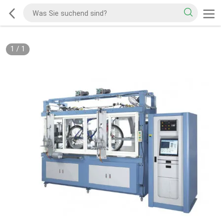
1
/
1