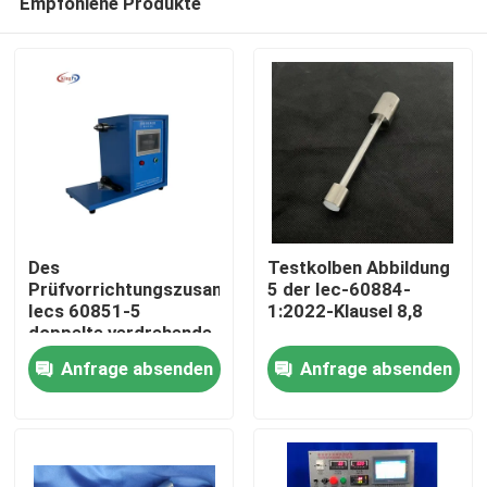
Empfohlene Produkte
Des
Testkolben Abbildung
Prüfvorrichtungszusammenbruchspannungsprüfers
5 der Iec-60884-
Iecs 60851-5
1:2022-Klausel 8,8
doppelte verdrehende
Haus
zusätzliche
Anfrage absenden
Anfrage absenden
Ausrüstung
Produkte
Über uns