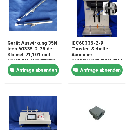
Fabrik-Ausflug
Qualitätskontrolle
Gerät Auswirkung 35N
IEC60335-2-9
Iecs 60335-2-25 der
Toaster-Schalter-
Treten Sie mit uns in Verbindung
Klausel-21,101 und
Ausdauer-
Gerät der Auswirkung
PrüfvorrichtungsLuftkühl
65N für Mikrowellen-
der Klausel-19,101
Anfrage absenden
Anfrage absenden
Fordern Sie ein Zitat
Tür-Versammlungs-
Test
Iec-Prüfengerät
Medizinisches Prüfengerät
Eintritt-Schutz-Prüfengerät