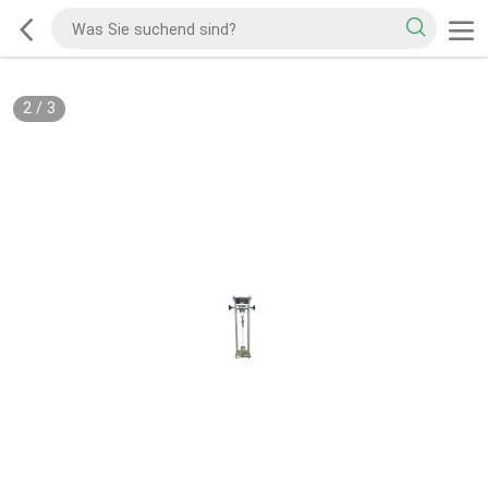
2
/
3