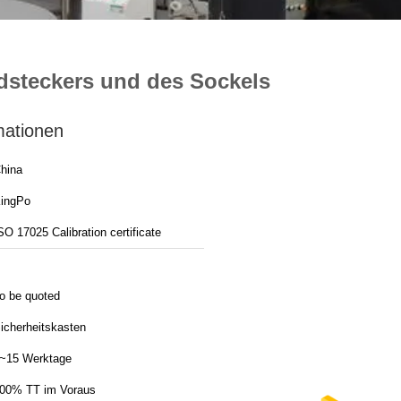
steckers und des Sockels
mationen
hina
ingPo
SO 17025 Calibration certificate
o be quoted
icherheitskasten
~15 Werktage
00% TT im Voraus