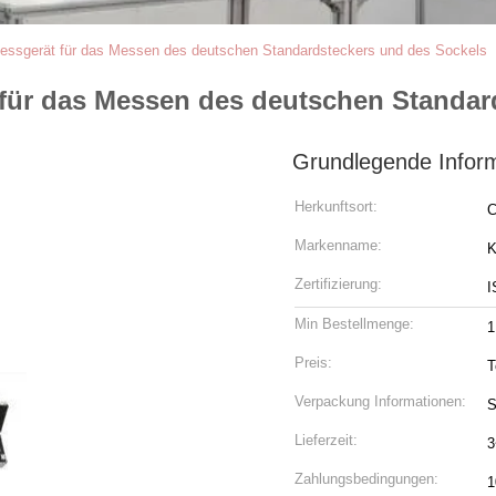
sgerät für das Messen des deutschen Standardsteckers und des Sockels
ür das Messen des deutschen Standard
Grundlegende Infor
Herkunftsort:
C
Markenname:
K
Zertifizierung:
I
Min Bestellmenge:
1
Preis:
T
Verpackung Informationen:
S
Lieferzeit:
3
Zahlungsbedingungen:
1