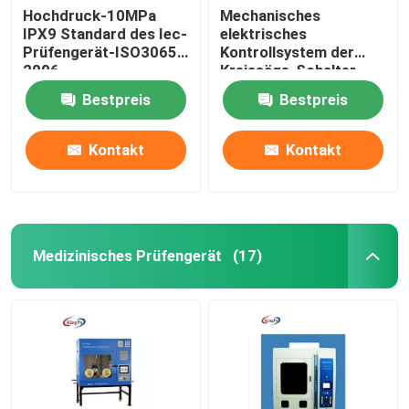
Hochdruck-10MPa
Mechanisches
IPX9 Standard des Iec-
elektrisches
Prüfengerät-ISO30653
Kontrollsystem der
2006
Kreissäge-Schalter-
Prüfmaschine
Bestpreis
Bestpreis
Kontakt
Kontakt
Medizinisches Prüfengerät
(17)